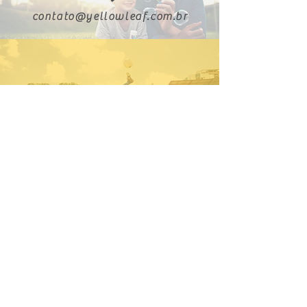
contato@yellowleaf.com.br
0800 000 1560
Redes Sociais Yellow Leaf
11 5198-
0890
11 95884-2121